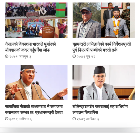
नेपालको विकाशमा भारतले पुर्याएको
गृहमन्त्री लामिछानेको कार्य निर्देशनप्रती
योगदानको कदर गर्नुपर्नेमा जोड
पुर्व डिएसपी पन्थीको यस्तो तर्क
२०७९ फाल्गुन ३
२०७९ पुष १२
सामाजिक सेवाको माध्यमबाट नै समाजमा
चोलेन्द्रशमशेर जबरालाई महाअभियोग
रुपान्तरण सम्भव छः प्रधानमन्त्री देउवा
लगाउन सिफारिस
२०७९ आश्विन ६
२०७९ आश्विन २