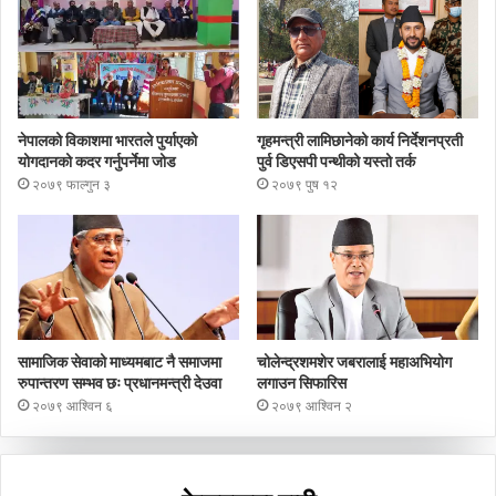
नेपालको विकाशमा भारतले पुर्याएको
गृहमन्त्री लामिछानेको कार्य निर्देशनप्रती
योगदानको कदर गर्नुपर्नेमा जोड
पुर्व डिएसपी पन्थीको यस्तो तर्क
२०७९ फाल्गुन ३
२०७९ पुष १२
सामाजिक सेवाको माध्यमबाट नै समाजमा
चोलेन्द्रशमशेर जबरालाई महाअभियोग
रुपान्तरण सम्भव छः प्रधानमन्त्री देउवा
लगाउन सिफारिस
२०७९ आश्विन ६
२०७९ आश्विन २