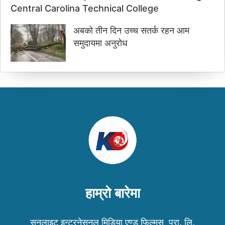
Central Carolina Technical College
अबको तीन दिन उच्च सतर्क रहन आम
समुदायमा अनुरोध
हाम्रो बारेमा
सनलाइट इन्टरनेसनल मिडिया एण्ड फिल्मस् प्रा. लि.