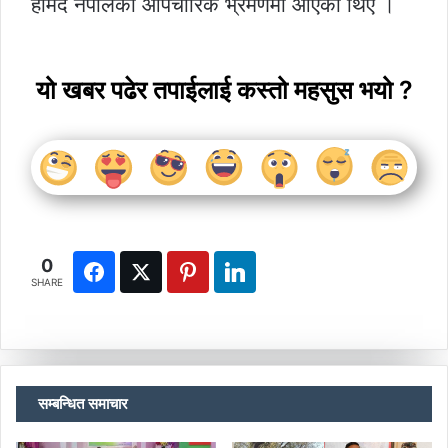
हमिद नेपालको औपचारिक भ्रमणमा आएका थिए ।
यो खबर पढेर तपाईलाई कस्तो महसुस भयो ?
0
SHARE
सम्बन्धित समाचार