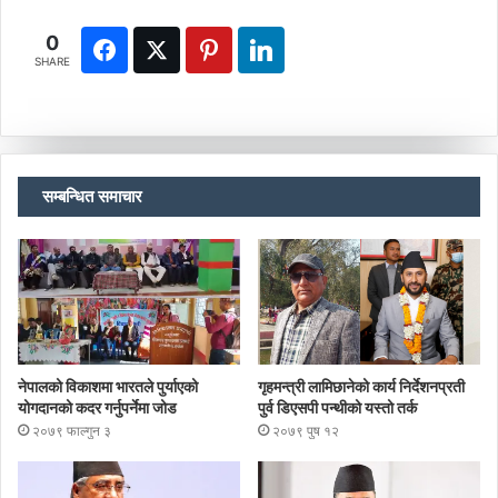
0
SHARE
सम्बन्धित समाचार
नेपालको विकाशमा भारतले पुर्याएको
गृहमन्त्री लामिछानेको कार्य निर्देशनप्रती
योगदानको कदर गर्नुपर्नेमा जोड
पुर्व डिएसपी पन्थीको यस्तो तर्क
२०७९ फाल्गुन ३
२०७९ पुष १२