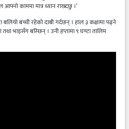
ल आफ्नो काममा मात्र ध्यान राख्दछु ।’
 बलियो बच्ची रहेको दाबी गर्दछन् । हाल ३ कक्षामा पढ्ने
तथा भाइसँग बस्छिन् । उनी हप्तामा ९ घण्टा तालिम