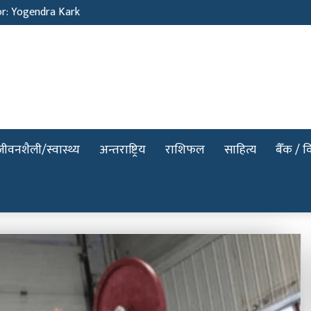
or: Yogendra Kark
जीवनशैली/स्वास्थ्य
अन्तराष्ट्रिय
राशिफल
साहित्य
बैँक / वि