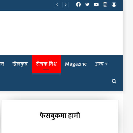
Facebook
Twitter
YouTube
Instagram
Log
In
त्त
खेलकुद़़
रोचक विश्व
Magazine
अन्य
Search
for
फेसबुकमा हामी