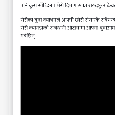
पनि कुरा सोँच्दिन । मेरो दिमाग सफा राख्दछु र केव
रोरीका बुवा क्याभनले आफ्नी छोरी संसारकै सबैभन्दा
रोरी क्यानडाको राजधानी ओटावामा आफ्ना बुवाआमा 
गर्दछिन् ।