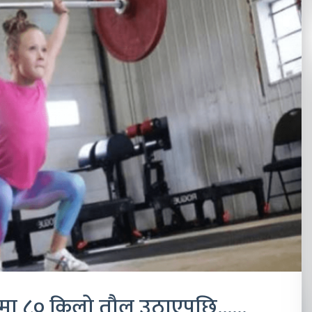
ामा ८० किलो तौल उठाएपछि……