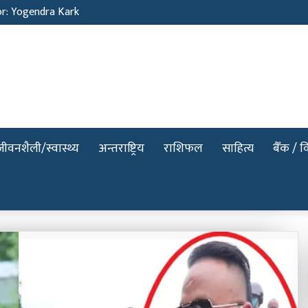
Sunil Neure
जीवनशैली/स्वास्थ्य
अन्तराष्ट्रिय
राशिफल
साहित्य
बैँक / वि