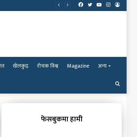
Facebook
Twitter
YouTube
Instagram
Log
In
त्त
खेलकुद़़
रोचक विश्व
Magazine
अन्य
Search
for
फेसबुकमा हामी