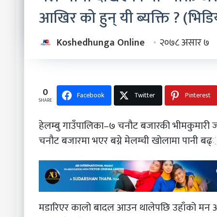
आखिर को हुन् यी ब्यक्ति ? (भिडि
Koshedhunga Online
२०७८ असार ७
0
Facebook
Twitter
Pinterest
SHARE
हेलम्बु गाउँपालिका–७ चनौट बजारकी भीमकुमारी ज्
चनौट बजारमा भएर बग्ने मेलम्ची खोलामा पानी बढ
मडारिएर कालो बादल आउन थालेपछि उहाँको मन आत्ति