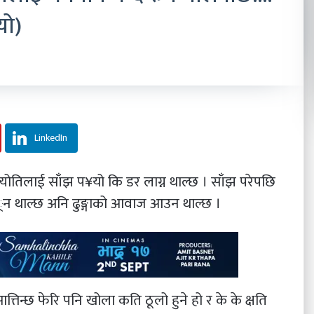
यो)
LinkedIn
योतिलाई साँझ प¥यो कि डर लाग्न थाल्छ । साँझ परेपछि
््न थाल्छ अनि ढुङ्गाको आवाज आउन थाल्छ ।
न्छ फेरि पनि खोला कति ठूलो हुने हो र के के क्षति