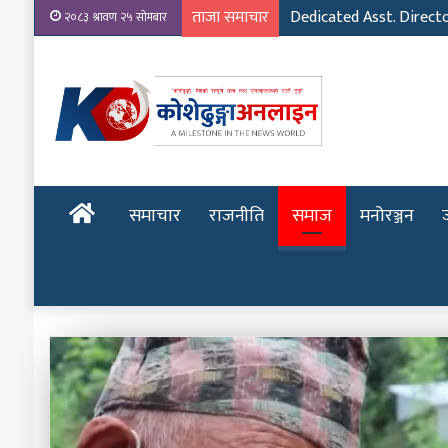
ताजा समाचार
Emerging Film Writer: 
२०८३ श्रावण २५ सोमबार
होमपेज
समाचार
राजनीति
समाज
मनोरञ्जन