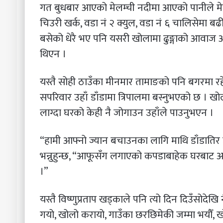
गत बुधबार आएको मेलम्ची नदीमा आएको पानीले मेल
चिउरी खर्क, वडा नं २ क्युल, वडा नं ६ चालिसेमा बढी
बसेको धेरै भए पनि यसरी खोलामा ढुङ्गाको आवाज आ
थिएन ।
यस्तै सोही ठाउँका मीनमार तामाङको पनि बगरमा रह
सपरिवार उहाँ डाँडामा त्रिपालमा बस्नुभएको छ ।
लाग्दा घरको केही नै जोगाउन उहाँले पाउनुभएन ।
“हामी आफ्नो ज्यान बचाउनका लागि माथि डाँडातिर उक्ल
भन्नुहुन्छ, “आफूसँग लगाएको कपडाबाहेक घरबाट अर
।”
यस्तै विष्णुप्रताप खड्काले पनि त्यो दिन दिउँसोदे
गयो, खोलो करायो, गाउँका छरछिमेकी जम्मा भयौँ, खोला 