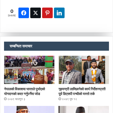
0
SHARE
सम्बन्धित समाचार
नेपालको विकाशमा भारतले पुर्याएको
गृहमन्त्री लामिछानेको कार्य निर्देशनप्रती
योगदानको कदर गर्नुपर्नेमा जोड
पुर्व डिएसपी पन्थीको यस्तो तर्क
२०७९ फाल्गुन ३
२०७९ पुष १२