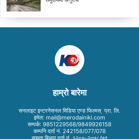
हाम्रो बारेमा
सनलाइट इन्टरनेसनल मिडिया एण्ड फिल्मस् प्रा. लि.
इमेल:
mail@merodainiki.com
सम्पर्क: 9851229568/9849926158
कम्पनि दर्ता नं. 242158/077/078
सुचना बिभाग दर्ता नं. ३२०५-२०७८/७९