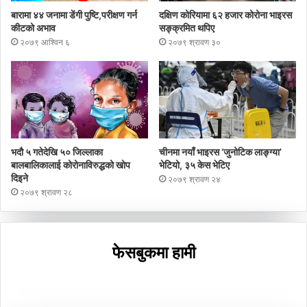
बारामा ४४ जनामा डेंगी पुष्टि,परीक्षण गर्न
दक्षिण कोरियामा ६२ हजार कोरोना भाइरस
कीटको अभाव
सङ्क्रमित थपिए
२०७९ आश्विन ६
२०७९ श्रावण ३०
भदौ ५ गतेदेखि ५० जिल्लाका
चीनमा नयाँ भाइरस ‘जुनोटिक लाङ्ग्या’
बालबालिकालाई कोरोनाविरुद्धको खोप
भेटियो, ३५ केस भेटिए
दिइने
२०७९ श्रावण २४
२०७९ श्रावण २८
फेसबुकमा हामी