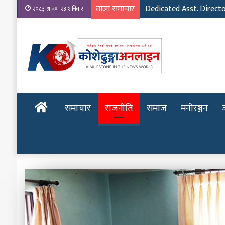
ताजा समाचार
Dedicated Asst. Direct
२०८३ श्रावण २३ शनिबार
होमपेज
समाचार
राजनीति
समाज
मनोरञ्जन