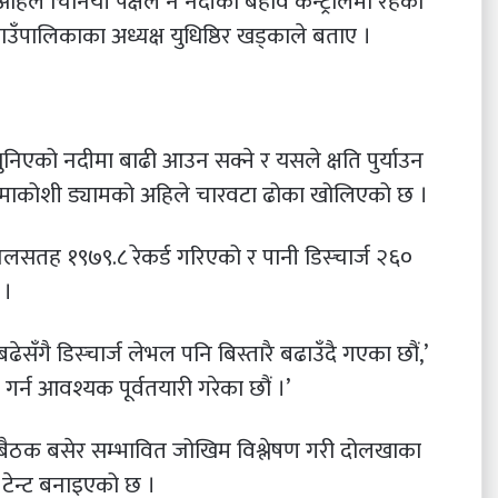
िले चिनियाँ पक्षले नै नदीको बहाव कन्ट्रोलमा रहेको
ँपालिकाका अध्यक्ष युधिष्ठिर खड्काले बताए ।
निएको नदीमा बाढी आउन सक्ने र यसले क्षति पुर्याउन
ामाकोशी ड्यामको अहिले चारवटा ढोका खोलिएको छ ।
सतह १९७९.८ रेकर्ड गरिएको र पानी डिस्चार्ज २६०
 ।
गै डिस्चार्ज लेभल पनि बिस्तारै बढाउँदै गएका छौं,’
्न आवश्यक पूर्वतयारी गरेका छौं ।’
बैठक बसेर सम्भावित जोखिम विश्लेषण गरी दोलखाका
ा टेन्ट बनाइएको छ ।