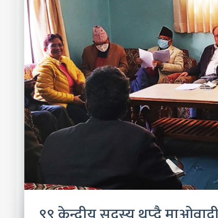
९९ केन्द्रीय सदस्य थप्दै माओवाद