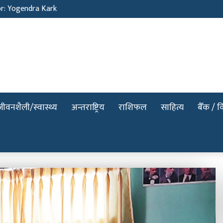
or: Yogendra Kark
जीवनशैली/स्वास्थ्य
अन्तराष्ट्रिय
राशिफल
साहित्य
बैँक / वि