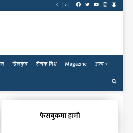
Facebook
Twitter
YouTube
Instagram
Log
In
त्त
खेलकुद़़
रोचक विश्व
Magazine
अन्य
Search
for
फेसबुकमा हामी