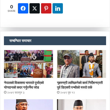
0
SHARE
सम्बन्धित समाचार
नेपालको विकाशमा भारतले पुर्याएको
गृहमन्त्री लामिछानेको कार्य निर्देशनप्रती
योगदानको कदर गर्नुपर्नेमा जोड
पुर्व डिएसपी पन्थीको यस्तो तर्क
२०७९ फाल्गुन ३
२०७९ पुष १२