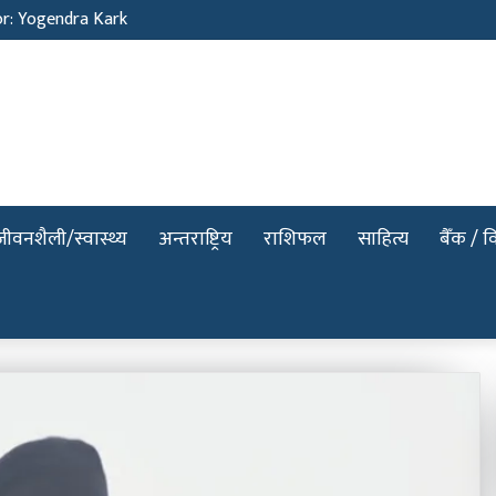
or: Yogendra Kark
जीवनशैली/स्वास्थ्य
अन्तराष्ट्रिय
राशिफल
साहित्य
बैँक / वि