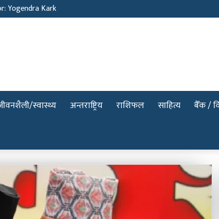
or: Yogendra Kark
जीवनशैली/स्वास्थ्य
अन्तराष्ट्रिय
राशिफल
साहित्य
बैँक / वि