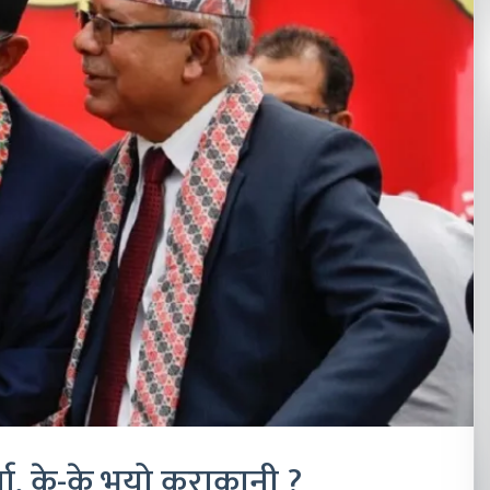
ता, के-के भयो कुराकानी ?