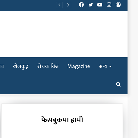
Facebook
Twitter
YouTube
Instagram
Log
In
त्त
खेलकुद़़
रोचक विश्व
Magazine
अन्य
Search
for
फेसबुकमा हामी