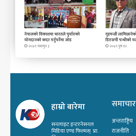
नेपालको विकाशमा भारतले पुर्याएको
गृहमन्त्री लामिछानेको 
योगदानको कदर गर्नुपर्नेमा जोड
डिएसपी पन्थीको यस्
२०७९ फाल्गुन ३
२०७९ पुष १२
समाचार
हाम्रो बारेमा
अन्तराष्ट्रिय
सनलाइट इन्टरनेसनल
राजनीति
मिडिया एण्ड फिल्मस् प्रा.