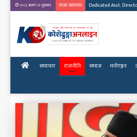
ताजा समाचार
Dedicated Asst. Direct
२०८३ श्रावण २२ शुक्रबार
होमपेज
समाचार
राजनीति
समाज
मनोरञ्जन