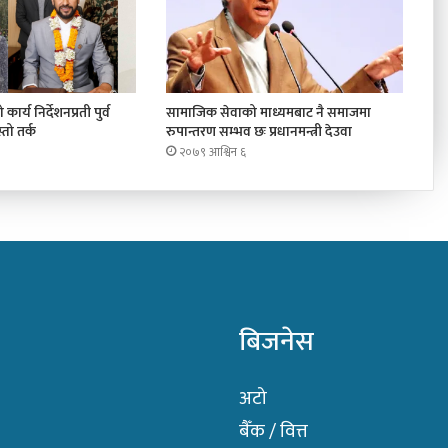
कार्य निर्देशनप्रती पुर्व
सामाजिक सेवाको माध्यमबाट नै समाजमा
तो तर्क
रुपान्तरण सम्भव छः प्रधानमन्त्री देउवा
२०७९ आश्विन ६
बिजनेस
अटो
बैँक / वित्त