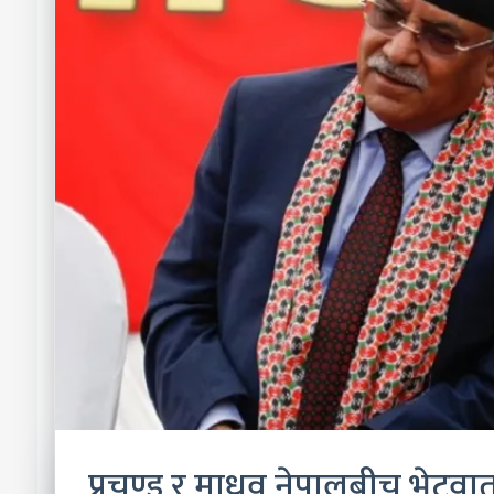
प्रचण्ड र माधव नेपालबीच भेटवार्