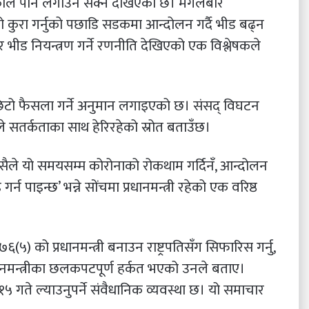
ंकटकाल पनि लगाउन सक्ने देखिएको छ। मंगलबार
ालको कुरा गर्नुको पछाडि सडकमा आन्दोलन गर्दै भीड बढ्न
 भीड नियन्त्रण गर्ने रणनीति देखिएको एक विश्लेषकले
िटो फैसला गर्ने अनुमान लगाइएको छ। संसद् विघटन
सतर्कताका साथ हेरिरहेको स्रोत बताउँछ।
त्यसैले यो समयसम्म कोरोनाको रोकथाम गर्दिनँ, आन्दोलन
ाइन्छ’ भन्ने सोंचमा प्रधानमन्त्री रहेको एक वरिष्ठ
६(५) को प्रधानमन्त्री बनाउन राष्ट्रपतिसँग सिफारिस गर्नु,
रधानमन्त्रीका छलकपटपूर्ण हर्कत भएको उनले बताए।
 गते ल्याउनुपर्ने संवैधानिक व्यवस्था छ। यो समाचार