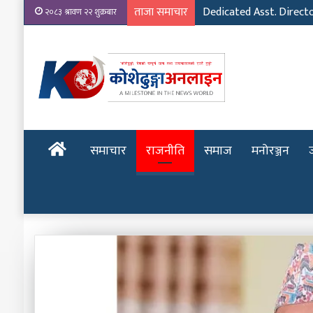
ताजा समाचार
Dedicated Asst. Direct
२०८३ श्रावण २२ शुक्रबार
होमपेज
समाचार
राजनीति
समाज
मनोरञ्जन