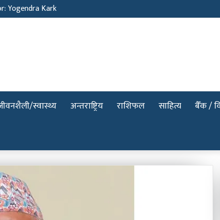
or: Yogendra Kark
जीवनशैली/स्वास्थ्य
अन्तराष्ट्रिय
राशिफल
साहित्य
बैँक / वि