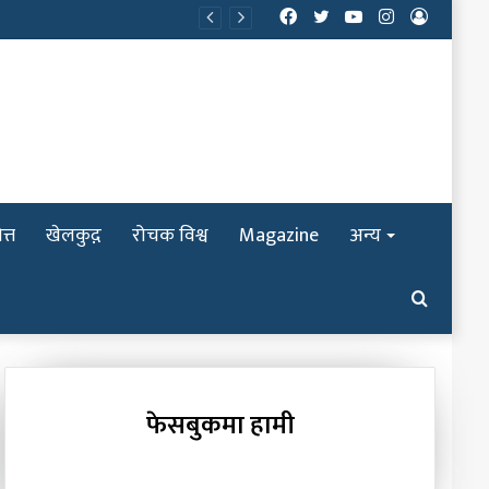
Facebook
Twitter
YouTube
Instagram
Log
In
त्त
खेलकुद़़
रोचक विश्व
Magazine
अन्य
Search
for
फेसबुकमा हामी