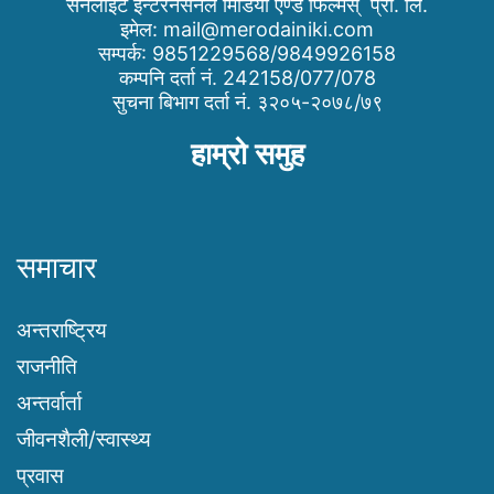
सनलाइट इन्टरनेसनल मिडिया एण्ड फिल्मस् प्रा. लि.
इमेल:
mail@merodainiki.com
सम्पर्क: 9851229568/9849926158
कम्पनि दर्ता नं. 242158/077/078
सुचना बिभाग दर्ता नं. ३२०५-२०७८/७९
हाम्रो समुह
समाचार
अन्तराष्ट्रिय
राजनीति
अन्तर्वार्ता
जीवनशैली/स्वास्थ्य
प्रवास