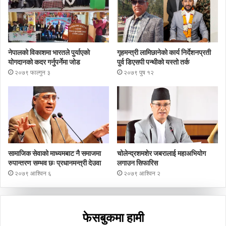
नेपालको विकाशमा भारतले पुर्याएको
गृहमन्त्री लामिछानेको कार्य निर्देशनप्रती
योगदानको कदर गर्नुपर्नेमा जोड
पुर्व डिएसपी पन्थीको यस्तो तर्क
२०७९ फाल्गुन ३
२०७९ पुष १२
सामाजिक सेवाको माध्यमबाट नै समाजमा
चोलेन्द्रशमशेर जबरालाई महाअभियोग
रुपान्तरण सम्भव छः प्रधानमन्त्री देउवा
लगाउन सिफारिस
२०७९ आश्विन ६
२०७९ आश्विन २
फेसबुकमा हामी