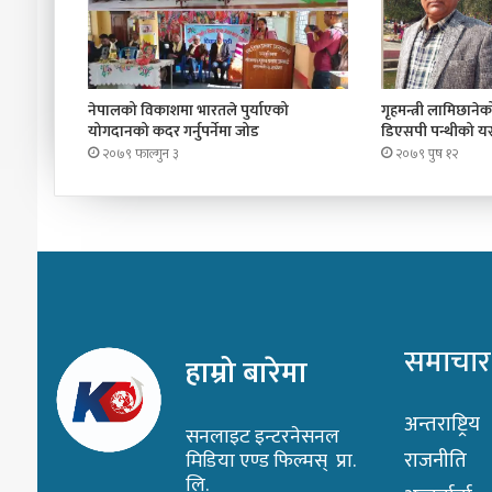
नेपालको विकाशमा भारतले पुर्याएको
गृहमन्त्री लामिछानेको 
योगदानको कदर गर्नुपर्नेमा जोड
डिएसपी पन्थीको यस्
२०७९ फाल्गुन ३
२०७९ पुष १२
समाचार
हाम्रो बारेमा
अन्तराष्ट्रिय
सनलाइट इन्टरनेसनल
राजनीति
मिडिया एण्ड फिल्मस् प्रा.
लि.