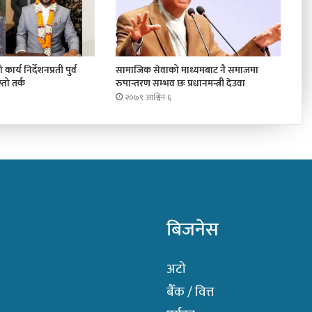
कार्य निर्देशनप्रती पुर्व
सामाजिक सेवाको माध्यमबाट नै समाजमा
तो तर्क
रुपान्तरण सम्भव छः प्रधानमन्त्री देउवा
२०७९ आश्विन ६
बिजनेस
अटो
बैँक / वित्त