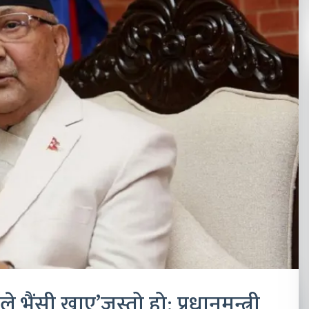
े भैंसी खाए’जस्तो हो: प्रधानमन्त्री