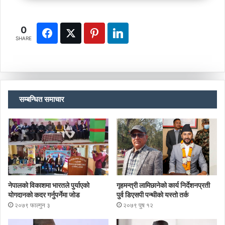
0
SHARE
सम्बन्धित समाचार
नेपालको विकाशमा भारतले पुर्याएको
गृहमन्त्री लामिछानेको कार्य निर्देशनप्रती
योगदानको कदर गर्नुपर्नेमा जोड
पुर्व डिएसपी पन्थीको यस्तो तर्क
२०७९ फाल्गुन ३
२०७९ पुष १२