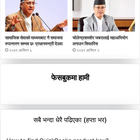
सामाजिक सेवाको माध्यमबाट नै समाजमा
चोलेन्द्रशमशेर जबरालाई महाअभियोग
रुपान्तरण सम्भव छः प्रधानमन्त्री देउवा
लगाउन सिफारिस
२०७९ आश्विन ६
२०७९ आश्विन २
फेसबुकमा हामी
सबै भन्दा धेरै पढिएका (हप्ता भर)