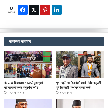
0
SHARE
सम्बन्धित समाचार
नेपालको विकाशमा भारतले पुर्याएको
गृहमन्त्री लामिछानेको कार्य निर्देशनप्रती
योगदानको कदर गर्नुपर्नेमा जोड
पुर्व डिएसपी पन्थीको यस्तो तर्क
२०७९ फाल्गुन ३
२०७९ पुष १२