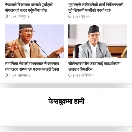
नेपालको विकाशमा भारतले पुर्याएको
गृहमन्त्री लामिछानेको कार्य निर्देशनप्रती
योगदानको कदर गर्नुपर्नेमा जोड
पुर्व डिएसपी पन्थीको यस्तो तर्क
२०७९ फाल्गुन ३
२०७९ पुष १२
सामाजिक सेवाको माध्यमबाट नै समाजमा
चोलेन्द्रशमशेर जबरालाई महाअभियोग
रुपान्तरण सम्भव छः प्रधानमन्त्री देउवा
लगाउन सिफारिस
२०७९ आश्विन ६
२०७९ आश्विन २
फेसबुकमा हामी