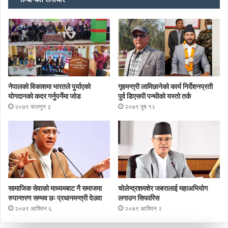
नेपालको विकाशमा भारतले पुर्याएको
गृहमन्त्री लामिछानेको कार्य निर्देशनप्रती
योगदानको कदर गर्नुपर्नेमा जोड
पुर्व डिएसपी पन्थीको यस्तो तर्क
२०७९ फाल्गुन ३
२०७९ पुष १२
सामाजिक सेवाको माध्यमबाट नै समाजमा
चोलेन्द्रशमशेर जबरालाई महाअभियोग
रुपान्तरण सम्भव छः प्रधानमन्त्री देउवा
लगाउन सिफारिस
२०७९ आश्विन ६
२०७९ आश्विन २