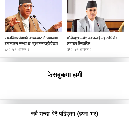
सामाजिक सेवाको माध्यमबाट नै समाजमा
चोलेन्द्रशमशेर जबरालाई महाअभियोग
रुपान्तरण सम्भव छः प्रधानमन्त्री देउवा
लगाउन सिफारिस
२०७९ आश्विन ६
२०७९ आश्विन २
फेसबुकमा हामी
सबै भन्दा धेरै पढिएका (हप्ता भर)