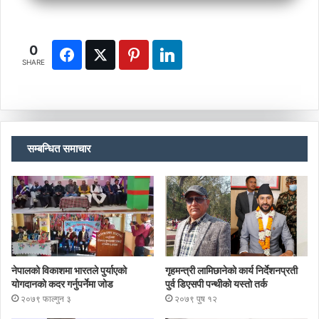
0
SHARE
सम्बन्धित समाचार
नेपालको विकाशमा भारतले पुर्याएको
गृहमन्त्री लामिछानेको कार्य निर्देशनप्रती
योगदानको कदर गर्नुपर्नेमा जोड
पुर्व डिएसपी पन्थीको यस्तो तर्क
२०७९ फाल्गुन ३
२०७९ पुष १२