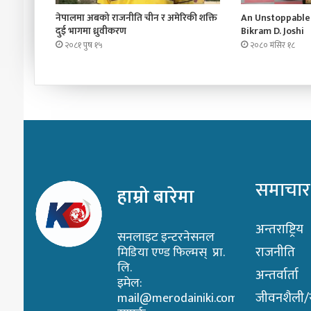
नेपालमा अबको राजनीति चीन र अमेरिकी शक्ति
An Unstoppable 
दुई भागमा ध्रुवीकरण
Bikram D. Joshi
२०८१ पुष १५
२०८० मंसिर १८
समाचार
हाम्रो बारेमा
अन्तराष्ट्रिय
सनलाइट इन्टरनेसनल
राजनीति
मिडिया एण्ड फिल्मस् प्रा.
लि.
अन्तर्वार्ता
इमेल:
जीवनशैली/स्
mail@merodainiki.com