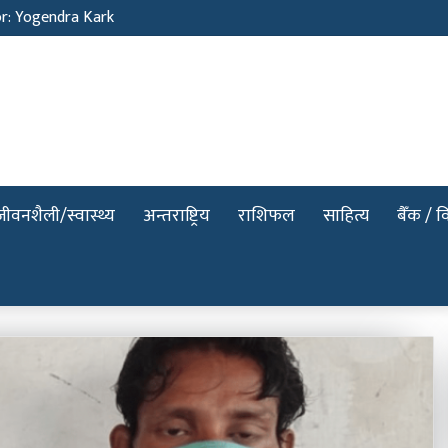
or: Yogendra Kark
जीवनशैली/स्वास्थ्य
अन्तराष्ट्रिय
राशिफल
साहित्य
बैँक / वि