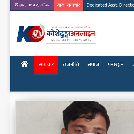
ताजा समाचार
Dedicated Asst. Direct
२०८३ श्रावण २३ शनिबार
होमपेज
समाचार
राजनीति
समाज
मनोरञ्जन