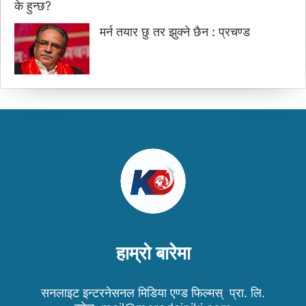
मर्न तयार छु तर झुक्ने छैन : प्रचण्ड
हाम्रो बारेमा
सनलाइट इन्टरनेसनल मिडिया एण्ड फिल्मस् प्रा. लि.