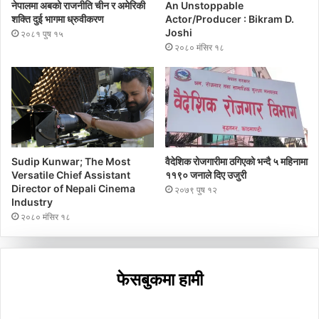
नेपालमा अबको राजनीति चीन र अमेरिकी
An Unstoppable
शक्ति दुई भागमा ध्रुवीकरण
Actor/Producer : Bikram D.
Joshi
२०८१ पुष १५
२०८० मंसिर १८
Sudip Kunwar; The Most
वैदेशिक रोजगारीमा ठगिएको भन्दै ५ महिनामा
Versatile Chief Assistant
११९० जनाले दिए उजुरी
Director of Nepali Cinema
२०७९ पुष १२
Industry
२०८० मंसिर १८
फेसबुकमा हामी