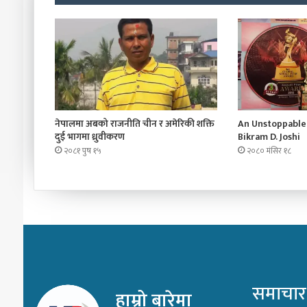
नेपालमा अबको राजनीति चीन र अमेरिकी शक्ति
An Unstoppable 
दुई भागमा ध्रुवीकरण
Bikram D. Joshi
२०८१ पुष १५
२०८० मंसिर १८
समाचार
हाम्रो बारेमा