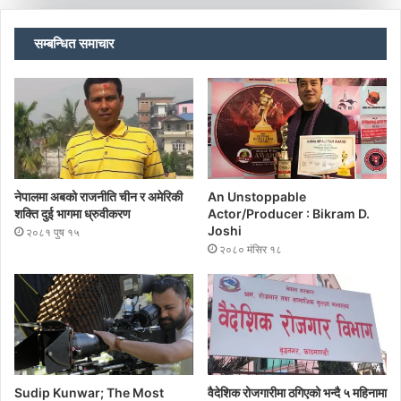
सम्बन्धित समाचार
नेपालमा अबको राजनीति चीन र अमेरिकी
An Unstoppable
शक्ति दुई भागमा ध्रुवीकरण
Actor/Producer : Bikram D.
Joshi
२०८१ पुष १५
२०८० मंसिर १८
Sudip Kunwar; The Most
वैदेशिक रोजगारीमा ठगिएको भन्दै ५ महिनामा