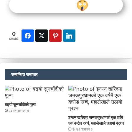
0
SHARE
सम्बन्धित समाचार
बढ्यो सुनचाँदीको मूल्य
२०७९ श्रावण ४
इन्धन खरिदमा जनकपुरधामको एक वर्षमै
एक करोड खर्च, महालेखाले उठायो प्रश्न
२०७९ श्रावण ३