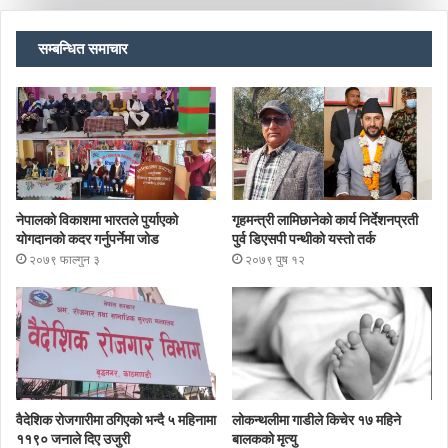
सम्बन्धित समाचार
नेपालको विकाशमा भारतले पुर्याएको
गृहमन्त्री लामिछानेको कार्य निर्देशनप्रती
योगदानको कदर गर्नुपर्नेमा जोड
पुर्व डिएसपी पन्थीको यस्तो तर्क
२०७९ फाल्गुन ३
२०७९ पुष १२
वैदेशिक रोजगारीमा ठगिएको भन्दै ५ महिनामा
लोकन्थलीमा गाडीले किचेर १७ महिने
११९० जनाले दिए उजुरी
बालकको मृत्यु