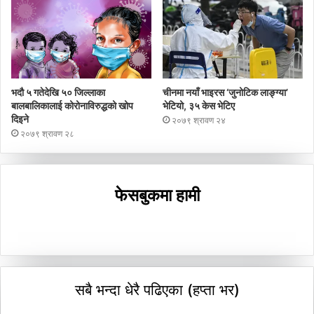
भदौ ५ गतेदेखि ५० जिल्लाका
चीनमा नयाँ भाइरस ‘जुनोटिक लाङ्ग्या’
बालबालिकालाई कोरोनाविरुद्धको खोप
भेटियो, ३५ केस भेटिए
दिइने
२०७९ श्रावण २४
२०७९ श्रावण २८
फेसबुकमा हामी
सबै भन्दा धेरै पढिएका (हप्ता भर)