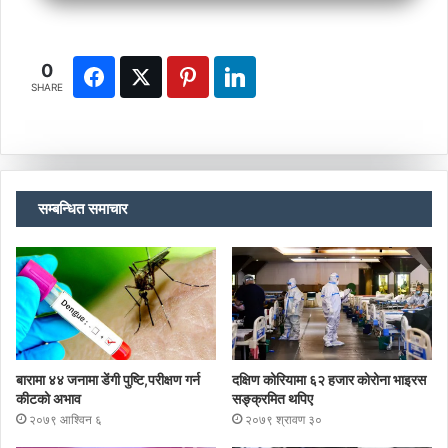
0
SHARE
सम्बन्धित समाचार
बारामा ४४ जनामा डेंगी पुष्टि,परीक्षण गर्न
दक्षिण कोरियामा ६२ हजार कोरोना भाइरस
कीटको अभाव
सङ्क्रमित थपिए
२०७९ आश्विन ६
२०७९ श्रावण ३०