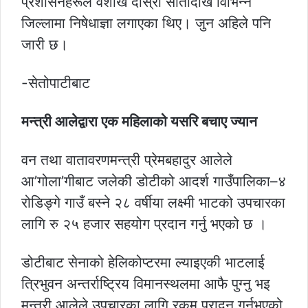
प्रशासनहरूले वैशाख दोस्रो सातादेखि विभिन्न
जिल्लामा निषेधाज्ञा लगाएका थिए। जुन अहिले पनि
जारी छ।
-सेतोपाटीबाट
मन्त्री आलेद्वारा एक महिलाको यसरि बचाए ज्यान
वन तथा वातावरणमन्त्री प्रेमबहादुर आलेले
आ’गोला’गीबाट जलेकी डोटीको आदर्श गाउँपालिका–४
रोडिङ्गे गाउँ बस्ने २८ वर्षीया लक्ष्मी भाटको उपचारका
लागि रु २५ हजार सहयोग प्रदान गर्नु भएको छ ।
डोटीबाट सेनाको हेलिकोप्टरमा ल्याइएकी भाटलाई
त्रिभुवन अन्तर्राष्ट्रिय विमानस्थलमा आफै पुग्नु भइ
मन्त्री आलेले उपचारका लागि रकम प्रादन गर्नुभएको