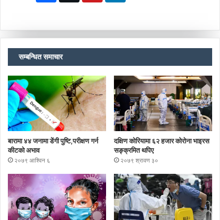
सम्बन्धित समाचार
बारामा ४४ जनामा डेंगी पुष्टि,परीक्षण गर्न
दक्षिण कोरियामा ६२ हजार कोरोना भाइरस
कीटको अभाव
सङ्क्रमित थपिए
२०७९ आश्विन ६
२०७९ श्रावण ३०