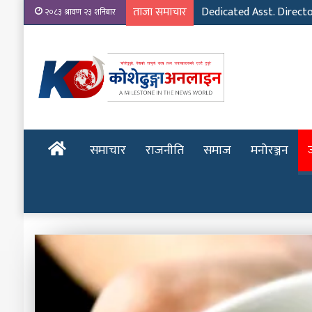
ताजा समाचार
Emerging Film Writer: 
२०८३ श्रावण २३ शनिबार
होमपेज
समाचार
राजनीति
समाज
मनोरञ्जन