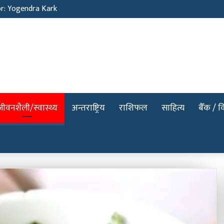
Sunil Neure
जीवनशैली/स्वास्थ्य
अन्तराष्ट्रिय
राशिफल
साहित्य
बैँक / वि