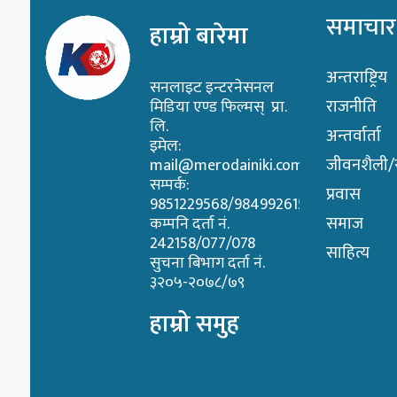
समाचार
हाम्रो बारेमा
अन्तराष्ट्रिय
सनलाइट इन्टरनेसनल
राजनीति
मिडिया एण्ड फिल्मस् प्रा.
लि.
अन्तर्वार्ता
इमेल:
जीवनशैली/स्
mail@merodainiki.com
सम्पर्क:
प्रवास
9851229568/9849926158
समाज
कम्पनि दर्ता नं.
242158/077/078
साहित्य
सुचना बिभाग दर्ता नं.
३२०५-२०७८/७९
हाम्रो समुह