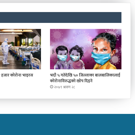
२ हजार कोरोना भाइरस
भदौ ५ गतेदेखि ५० जिल्लाका बालबालिकालाई
कोरोनाविरुद्धको खोप दिइने
२०७९ श्रावण २८