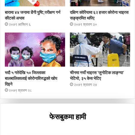
बारामा ४४ जनामा डेंगी पुष्टि,परीक्षण गर्न
दक्षिण कोरियामा ६२ हजार कोरोना भाइरस
कीटको अभाव
सङ्क्रमित थपिए
२०७९ आश्विन ६
२०७९ श्रावण ३०
भदौ ५ गतेदेखि ५० जिल्लाका
चीनमा नयाँ भाइरस ‘जुनोटिक लाङ्ग्या’
बालबालिकालाई कोरोनाविरुद्धको खोप
भेटियो, ३५ केस भेटिए
दिइने
२०७९ श्रावण २४
२०७९ श्रावण २८
फेसबुकमा हामी