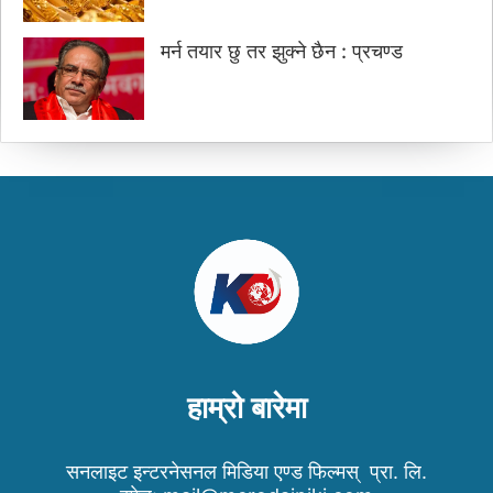
मर्न तयार छु तर झुक्ने छैन : प्रचण्ड
हाम्रो बारेमा
सनलाइट इन्टरनेसनल मिडिया एण्ड फिल्मस् प्रा. लि.