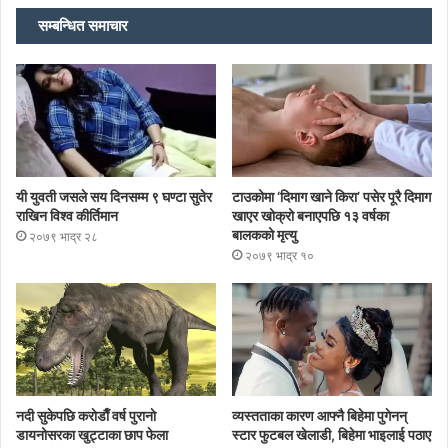
सम्बन्धित समाचार
यी युवती जसले सय दिनसम्म ९ घण्टा सुतेर
टाउकोमा ‘दिमाग खाने किरा’ पसेर पूरै दिमाग
राखिन विश्व कीर्तिमान
खाएर खोक्रो बनाएपछि १३ वर्षका
बालकको मृत्यु
२०७९ भाद्र २८
२०७९ भाद्र १०
नदी सुकेपछि कराेडाैँ वर्ष पुरानाे
व्यस्तताका कारण आफ्नै बिहेमा पुगेनन्
डायनोसरका खुट्टाका छाप फेला
स्टार फुटबल खेलाडी, बिहेमा भाइलाई पठाए