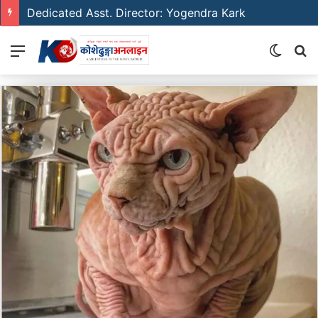
Dedicated Asst. Director: Yogendra Kark
Menu
Switch
S
skin
fo