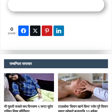
0
SHARE
सम्बन्धित समाचार
यी युवती जसले सय दिनसम्म ९ घण्टा सुतेर
टाउकोमा ‘दिमाग खाने किरा’ पसेर पूरै दिमाग
राखिन विश्व कीर्तिमान
खाएर खोक्रो बनाएपछि १३ वर्षका