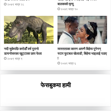
बालकको मृत्यु
२०७९ भाद्र २८
२०७९ भाद्र १०
नदी सुकेपछि कराेडाैँ वर्ष पुरानाे
व्यस्तताका कारण आफ्नै बिहेमा पुगेनन्
डायनोसरका खुट्टाका छाप फेला
स्टार फुटबल खेलाडी, बिहेमा भाइलाई पठाए
!
२०७९ भाद्र ९
२०७९ भाद्र ६
फेसबुकमा हामी