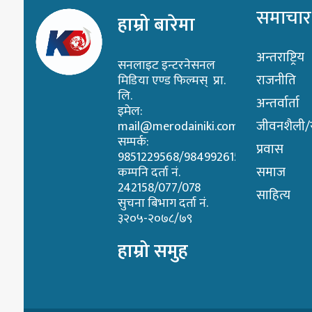
समाचार
हाम्रो बारेमा
अन्तराष्ट्रिय
सनलाइट इन्टरनेसनल
राजनीति
मिडिया एण्ड फिल्मस् प्रा.
लि.
अन्तर्वार्ता
इमेल:
जीवनशैली/स्
mail@merodainiki.com
सम्पर्क:
प्रवास
9851229568/9849926158
समाज
कम्पनि दर्ता नं.
242158/077/078
साहित्य
सुचना बिभाग दर्ता नं.
३२०५-२०७८/७९
हाम्रो समुह