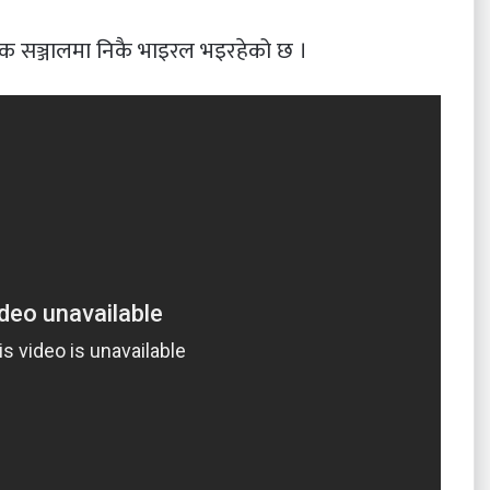
िक सञ्जालमा निकै भाइरल भइरहेको छ ।