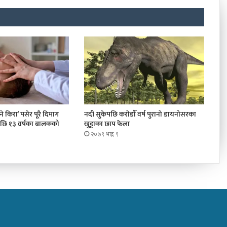
 किरा’ पसेर पूरै दिमाग
नदी सुकेपछि कराेडाैँ वर्ष पुरानाे डायनोसरका
पछि १३ वर्षका बालकको
खुट्टाका छाप फेला
२०७९ भाद्र ९