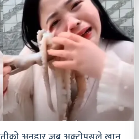
ुवतीको अनुहार जब अक्टोपसले खान