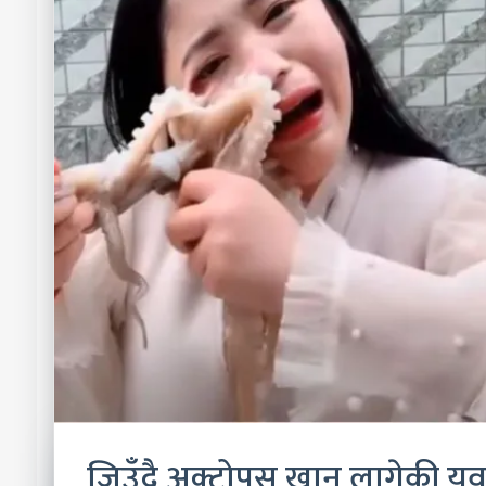
जिउँदै अक्टोपस खान लागेकी य