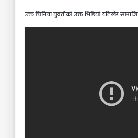
उक्त चिनिया युवतीको उक्त भिडियो यतिखेर सामाज