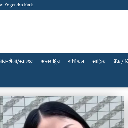
or: Yogendra Kark
जीवनशैली/स्वास्थ्य
अन्तराष्ट्रिय
राशिफल
साहित्य
बैँक / वि