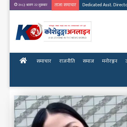
ताजा समाचार
Dedicated Asst. Direct
२०८३ श्रावण २२ शुक्रबार
होमपेज
समाचार
राजनीति
समाज
मनोरञ्जन