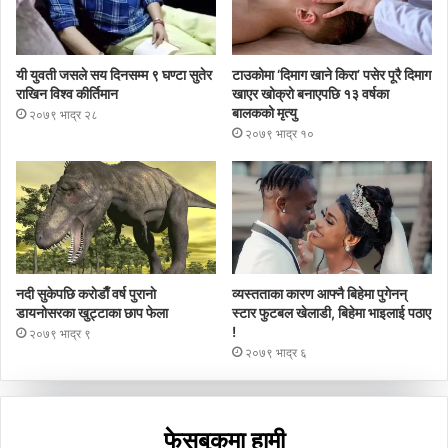
यी युवती जसले सय दिनसम्म ९ घण्टा सुतेर
टाउकोमा ‘दिमाग खाने किरा’ पसेर पूरै दिमाग
राखिन विश्व कीर्तिमान
खाएर खोक्रो बनाएपछि १३ वर्षका
बालकको मृत्यु
२०७९ भाद्र २८
२०७९ भाद्र १०
नदी सुकेपछि कराेडाैँ वर्ष पुरानाे
व्यस्तताका कारण आफ्नै बिहेमा पुगेनन्
डायनोसरका खुट्टाका छाप फेला
स्टार फुटबल खेलाडी, बिहेमा भाइलाई पठाए
!
२०७९ भाद्र ९
२०७९ भाद्र ६
फेसबुकमा हामी