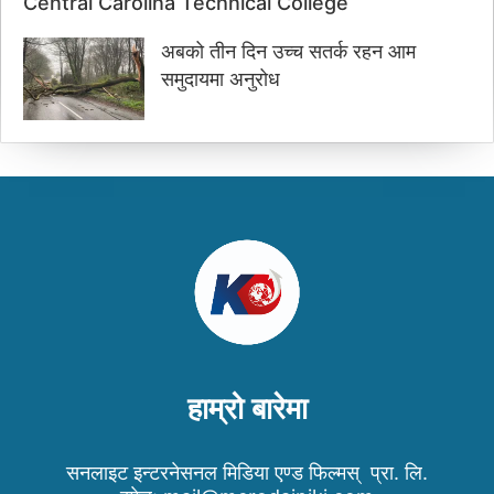
Central Carolina Technical College
अबको तीन दिन उच्च सतर्क रहन आम
समुदायमा अनुरोध
हाम्रो बारेमा
सनलाइट इन्टरनेसनल मिडिया एण्ड फिल्मस् प्रा. लि.