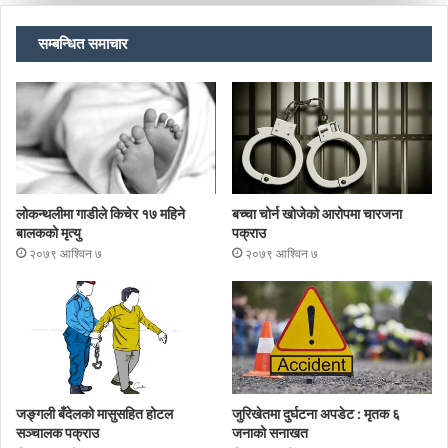
सम्बन्धित समाचार
लोकन्थलीमा गाडीले किचेर १७ महिने
बच्चा चोर्न खोजेको आरोपमा चारजना
बालकको मृत्यु
पक्राउ
२०७९ आश्विन ७
२०७९ आश्विन ७
जङ्गली बँदेलको मासुसहित होटल
जुरिखेतमा दुर्घटना अपडेट : मृतक ६
सञ्चालक पक्राउ
जनाको सनाखत