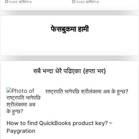
२०७९ आश्विन ७
२०७९ आश्विन ७
फेसबुकमा हामी
सबै भन्दा धेरै पढिएका (हप्ता भर)
राष्ट्रपति भागेपछि श्रीलंकामा अब के हुन्छ?
How to find QuickBooks product key? –
Paygration