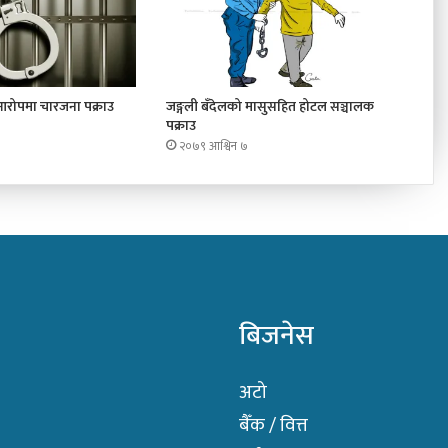
 आरोपमा चारजना पक्राउ
जङ्गली बँदेलको मासुसहित होटल सञ्चालक
पक्राउ
२०७९ आश्विन ७
बिजनेस
अटो
बैँक / वित्त