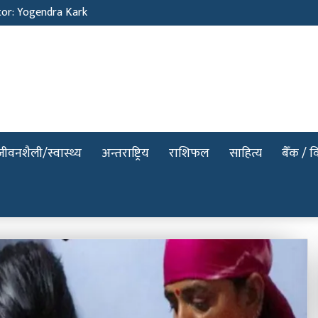
tor: Yogendra Kark
जीवनशैली/स्वास्थ्य
अन्तराष्ट्रिय
राशिफल
साहित्य
बैँक / वि