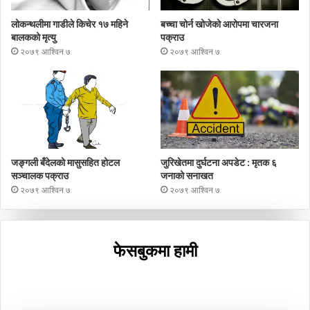
लोकन्थलीमा गाडीले किचेर १७ महिने
बच्चा चोर्न खोजेको आरोपमा चारजना
बालकको मृत्यु
पक्राउ
२०७९ आश्विन ७
२०७९ आश्विन ७
जङ्गली बँदेलको मासुसहित होटल
जुरिखेतमा दुर्घटना अपडेट : मृतक ६
सञ्चालक पक्राउ
जनाको सनाखत
२०७९ आश्विन ७
२०७९ आश्विन ७
फेसबुकमा हामी