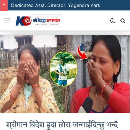
Emerging Film Writer: Sunil Neure
Menu
Switch
S
skin
fo
श्रीमान बिदेश हुदा छोरा जन्माईदिन्छु भन्दै