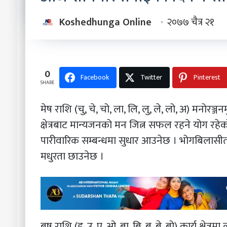
Koshedhunga Online
२०७७ चैत्र २१
0
Facebook
Twitter
Pinterest
SHARE
मेष राशि (चु, चे, चो, ला, लि, लु, ले, लो, अ) मनोर
क्षेत्रबाट मान्यजनको मन जित्न सफल रहने योग रहेक
पारीवारिक सम्बन्धमा सुधार आउनेछ । भोगबिलासीता
मधुरता छाउनेछ ।
बृष राशि (इ, उ, ए, ओ, बा, बि, बु, बे, बो) कार्य क्षेत्