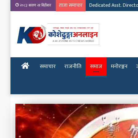
ताजा समाचार
२०८३ श्रावण २१ बिहीबार
होमपेज
समाचार
राजनीति
समाज
मनोरञ्जन