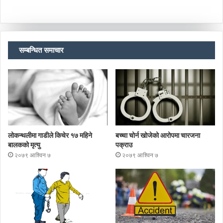
सम्बन्धित समाचार
लोकन्थलीमा गाडीले किचेर १७ महिने
बच्चा चोर्न खोजेको आरोपमा चारजना
बालकको मृत्यु
पक्राउ
२०७९ आश्विन ७
२०७९ आश्विन ७