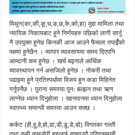
मिथुन(का,की,कू,घ,ङ,छ,के,को,हा) मुद्दा मामिला तथा
न्यायिक निकायबाट हुने निर्णयहरु पछिको लागी सार्नु
नै उपयुक्त हुनेछ किनकी आज आउने फैसला तपार्ईँको
पक्षमा हुनेछैन । व्यापार व्यावसायमा समय दिएपनि
आम्दानी कम हुनेछ । खर्च बढ्नाले आर्थिक
व्यावस्थापन गर्न असजिलो हुनेछ । नोकरी तथा
पढाइमा हुने प्रतिस्पर्धामा विजय हुन कडा मिहिनेत
गर्नुपर्नेछ । पुराना समस्या पुनः बल्झन तथा ऋण
लाग्नेछ ध्यान दिनुहोला । खानपानमा ध्यान दिनुहोला
स्वास्थ्य सम्वन्धी समस्या आउन सक्छ ।
कर्कट (ही,हू,हे,हो,डा,डी,डु,डे,डो) विगतका गल्ती
तथा कमी कमजोरी हरुलाई सच्याउदै परिणाममुखी