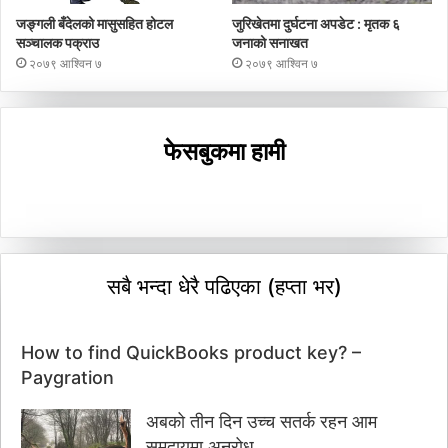
जङ्गली बँदेलको मासुसहित होटल
जुरिखेतमा दुर्घटना अपडेट : मृतक ६
सञ्चालक पक्राउ
जनाको सनाखत
२०७९ आश्विन ७
२०७९ आश्विन ७
फेसबुकमा हामी
सबै भन्दा धेरै पढिएका (हप्ता भर)
How to find QuickBooks product key? –
Paygration
अबको तीन दिन उच्च सतर्क रहन आम
समुदायमा अनुरोध