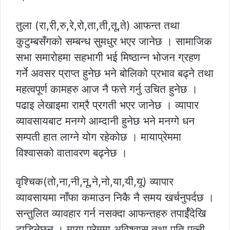
तुला (रा,री,रु,रे,रो,ता,ती,तू,ते) आफन्त तथा
कुटुम्बसँगको सम्बन्ध सुमधुर भएर जानेछ । सामाजिक
सभा समारोहमा सहभागी भई मिष्ठान्न भोजन ग्रहण
गर्ने अवसर प्राप्त हुनेछ भने बोलिको प्रभाव बढ्ने तथा
महत्वपूर्ण कामहरु आज नै फत्ते गर्नु उचित हुनेछ ।
पढाइ लेखाइमा राम्रै प्रगती भएर जानेछ । व्यापार
व्यावसायबाट मनग्गे आम्दानी हुनेछ भने मनग्गे धन
सम्पती हात लाग्ने योग रहेकोछ । मायाप्रेममा
विश्वासको वातावरण बढ्नेछ ।
वृश्चिक(तो,ना,नी,नू,ने,नो,या,यी,यू) व्यापार
व्यावसायमा नाँफा कमाउन निकै नै समय खर्चनुपर्दछ ।
सन्तुलित व्यावहार गर्न नसक्दा आफन्तहरु तपार्ईँदेखि
टाडिनेछन् । माया प्रेममा अविश्वास तथा पति पत्नी