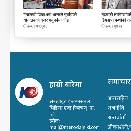
नेपालको विकाशमा भारतले पुर्याएको
गृहमन्त्री लामिछानेको 
योगदानको कदर गर्नुपर्नेमा जोड
डिएसपी पन्थीको यस्
२०७९ फाल्गुन ३
२०७९ पुष १२
समाचार
हाम्रो बारेमा
अन्तराष्ट्रिय
सनलाइट इन्टरनेसनल
राजनीति
मिडिया एण्ड फिल्मस् प्रा.
लि.
अन्तर्वार्ता
इमेल:
जीवनशैली/स्
mail@merodainiki.com