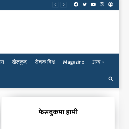
Facebook
Twitter
YouTube
Instagram
Log
In
त्त
खेलकुद़़
रोचक विश्व
Magazine
अन्य
Search
for
फेसबुकमा हामी