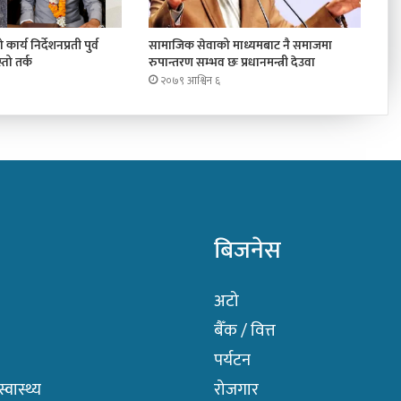
कार्य निर्देशनप्रती पुर्व
सामाजिक सेवाको माध्यमबाट नै समाजमा
तो तर्क
रुपान्तरण सम्भव छः प्रधानमन्त्री देउवा
२०७९ आश्विन ६
बिजनेस
अटो
बैँक / वित्त
पर्यटन
वास्थ्य
रोजगार