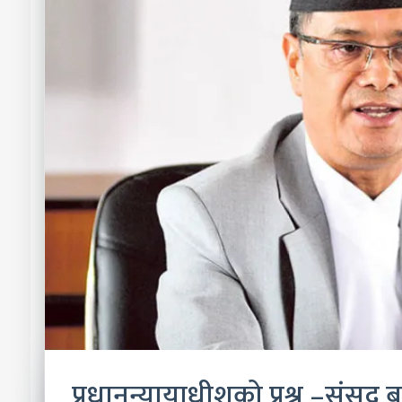
प्रधानन्यायाधीशको प्रश्न –संसद ब