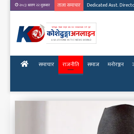
ताजा समाचार
Dedicated Asst. Direct
२०८३ श्रावण २२ शुक्रबार
होमपेज
समाचार
राजनीति
समाज
मनोरञ्जन