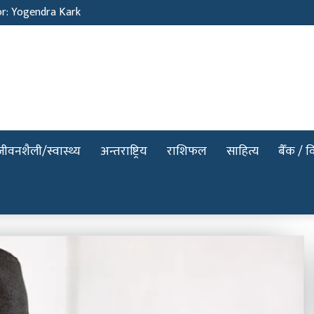
or: Yogendra Kark
जीवनशैली/स्वास्थ्य
अन्तराष्ट्रिय
राशिफल
साहित्य
बैँक / वि