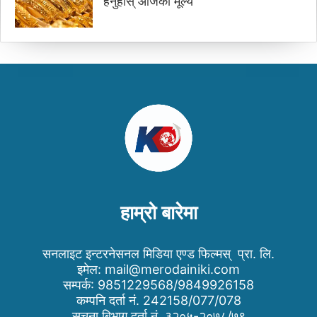
हेर्नुहोस् आजको मूल्य
हाम्रो बारेमा
सनलाइट इन्टरनेसनल मिडिया एण्ड फिल्मस् प्रा. लि.
इमेल:
mail@merodainiki.com
सम्पर्क: 9851229568/9849926158
कम्पनि दर्ता नं. 242158/077/078
सुचना बिभाग दर्ता नं. ३२०५-२०७८/७९