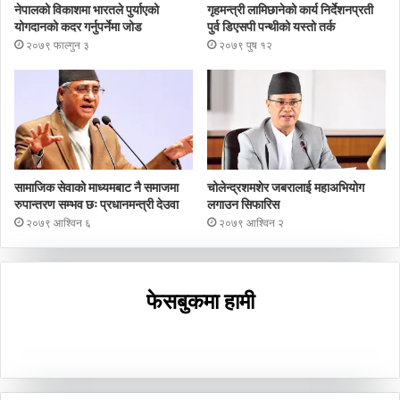
नेपालको विकाशमा भारतले पुर्याएको
गृहमन्त्री लामिछानेको कार्य निर्देशनप्रती
योगदानको कदर गर्नुपर्नेमा जोड
पुर्व डिएसपी पन्थीको यस्तो तर्क
२०७९ फाल्गुन ३
२०७९ पुष १२
सामाजिक सेवाको माध्यमबाट नै समाजमा
चोलेन्द्रशमशेर जबरालाई महाअभियोग
रुपान्तरण सम्भव छः प्रधानमन्त्री देउवा
लगाउन सिफारिस
२०७९ आश्विन ६
२०७९ आश्विन २
फेसबुकमा हामी