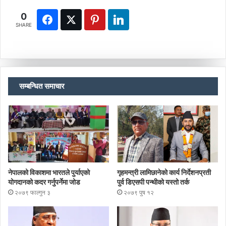
0
SHARE
सम्बन्धित समाचार
नेपालको विकाशमा भारतले पुर्याएको
गृहमन्त्री लामिछानेको कार्य निर्देशनप्रती
योगदानको कदर गर्नुपर्नेमा जोड
पुर्व डिएसपी पन्थीको यस्तो तर्क
२०७९ फाल्गुन ३
२०७९ पुष १२