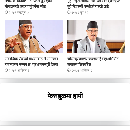
नेपालको विकाशमा भारतले पुर्याएको
गृहमन्त्री लामिछानेको कार्य निर्देशनप्रती
योगदानको कदर गर्नुपर्नेमा जोड
पुर्व डिएसपी पन्थीको यस्तो तर्क
२०७९ फाल्गुन ३
२०७९ पुष १२
सामाजिक सेवाको माध्यमबाट नै समाजमा
चोलेन्द्रशमशेर जबरालाई महाअभियोग
रुपान्तरण सम्भव छः प्रधानमन्त्री देउवा
लगाउन सिफारिस
२०७९ आश्विन ६
२०७९ आश्विन २
फेसबुकमा हामी