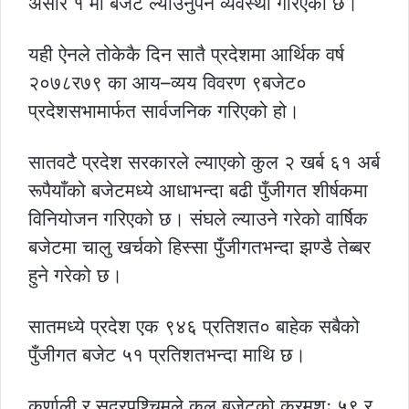
असार १ मा बजेट ल्याउनुपर्ने व्यवस्था गरिएको छ।
यही ऐनले तोकेकै दिन सातै प्रदेशमा आर्थिक वर्ष
२०७८र७९ का आय–व्यय विवरण ९बजेट०
प्रदेशसभामार्फत सार्वजनिक गरिएको हो।
सातवटै प्रदेश सरकारले ल्याएको कुल २ खर्ब ६१ अर्ब
रूपैयाँको बजेटमध्ये आधाभन्दा बढी पुँजीगत शीर्षकमा
विनियोजन गरिएको छ। संघले ल्याउने गरेको वार्षिक
बजेटमा चालु खर्चको हिस्सा पुँजीगतभन्दा झण्डै तेब्बर
हुने गरेको छ।
सातमध्ये प्रदेश एक ९४६ प्रतिशत० बाहेक सबैको
पुँजीगत बजेट ५१ प्रतिशतभन्दा माथि छ।
कर्णाली र सुदूरपश्चिमले कुल बजेटको क्रमशः ५९ र