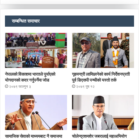
सम्बन्धित समाचार
नेपालको विकाशमा भारतले पुर्याएको
गृहमन्त्री लामिछानेको कार्य निर्देशनप्रती
योगदानको कदर गर्नुपर्नेमा जोड
पुर्व डिएसपी पन्थीको यस्तो तर्क
२०७९ फाल्गुन ३
२०७९ पुष १२
सामाजिक सेवाको माध्यमबाट नै समाजमा
चोलेन्द्रशमशेर जबरालाई महाअभियोग