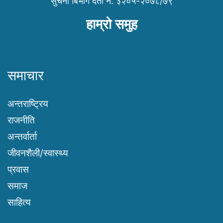
सुचना बिभाग दर्ता नं. ३२०५-२०७८/७९
हाम्रो समुह
समाचार
अन्तराष्ट्रिय
राजनीति
अन्तर्वार्ता
जीवनशैली/स्वास्थ्य
प्रवास
समाज
साहित्य