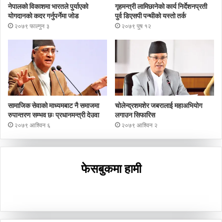
नेपालको विकाशमा भारतले पुर्याएको
गृहमन्त्री लामिछानेको कार्य निर्देशनप्रती
योगदानको कदर गर्नुपर्नेमा जोड
पुर्व डिएसपी पन्थीको यस्तो तर्क
२०७९ फाल्गुन ३
२०७९ पुष १२
सामाजिक सेवाको माध्यमबाट नै समाजमा
चोलेन्द्रशमशेर जबरालाई महाअभियोग
रुपान्तरण सम्भव छः प्रधानमन्त्री देउवा
लगाउन सिफारिस
२०७९ आश्विन ६
२०७९ आश्विन २
फेसबुकमा हामी