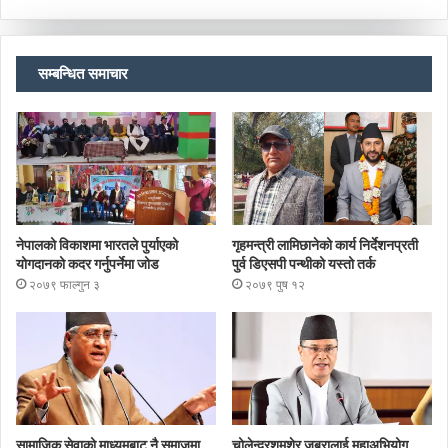
सम्बन्धित समाचार
नेपालको विकाशमा भारतले पुर्याएको
गृहमन्त्री लामिछानेको कार्य निर्देशनप्रती
योगदानको कदर गर्नुपर्नेमा जोड
पुर्व डिएसपी पन्थीको यस्तो तर्क
२०७९ फाल्गुन ३
२०७९ पुष १२
सामाजिक सेवाको माध्यमबाट नै समाजमा
चोलेन्द्रशमशेर जबरालाई महाअभियोग