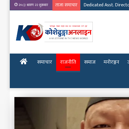
ताजा समाचार
Dedicated Asst. Direct
२०८३ श्रावण २२ शुक्रबार
होमपेज
समाचार
राजनीति
समाज
मनोरञ्जन