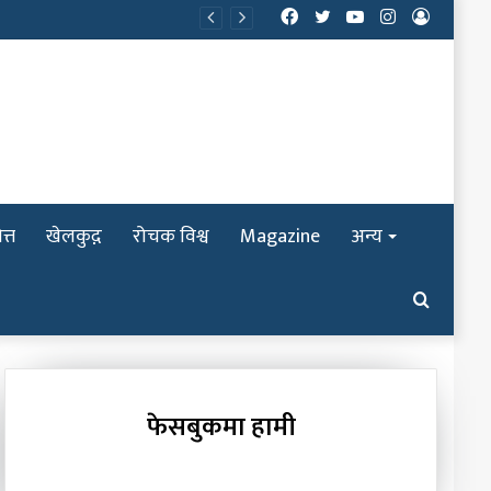
Facebook
Twitter
YouTube
Instagram
Log
In
त्त
खेलकुद़़
रोचक विश्व
Magazine
अन्य
Search
for
फेसबुकमा हामी