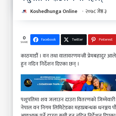
Koshedhunga Online
२०७८ जेष्ठ ३
0
Facebook
Twitter
Pinterest
SHARE
काठमाडौं । वन तथा वातावरणमन्त्री प्रेमबहादुर आलेल
हुन नदिन निर्देशन दिएका छन् ।
पशुपतिमा शव जलाउन दाउरा वितरणको जिम्मेवारी
नेपाल वन निगम लिमिटेडका महाप्रबन्धक धनञ्जय पौ
आवश्यक पर्ने दाउरा कमी हुन नदिन निर्देशन दिएक