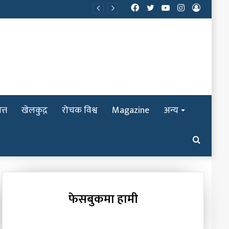
Facebook
Twitter
YouTube
Instagram
Log
In
त्त
खेलकुद़़
रोचक विश्व
Magazine
अन्य
Search
for
फेसबुकमा हामी