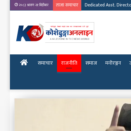
ताजा समाचार
Emerging Film Writer: 
२०८३ श्रावण २१ बिहीबार
होमपेज
समाचार
राजनीति
समाज
मनोरञ्जन