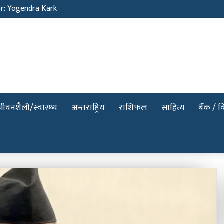
Sunil Neure
जीवनशैली/स्वास्थ्य
अन्तराष्ट्रिय
राशिफल
साहित्य
बैँक / वि