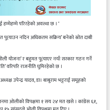
म्मेहम्मे परिरहेको अवस्था छ । ‘
मत पु(याउन नदिन अधिकतम सक्रिय’ बनेको स्रोत दाबी
‘ओली योजना’ र बहुमत पु(याएर नयाँ सरकार गठन गर्ने
ीति’ वरिपरि राजनीति घुमिरहेको छ ।
अध्यक्ष उपेन्द्र यादव, डा। बाबुराम भट्टराई समूहको
नमा ओलीको विपक्षमा १ सय २४ मत खसे । कांग्रेस ६१,
्षका १५ सांसदले ओली विपक्षमा मत दिए ।