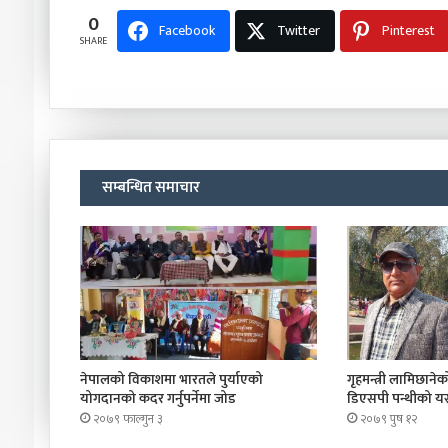
0
Facebook
Twitter
Pinterest
SHARE
सम्बन्धित समाचार
नेपालको विकाशमा भारतले पुर्याएको
गृहमन्त्री लामिछानेको 
योगदानको कदर गर्नुपर्नेमा जोड
डिएसपी पन्थीको यस्
२०७९ फाल्गुन ३
२०७९ पुष १२