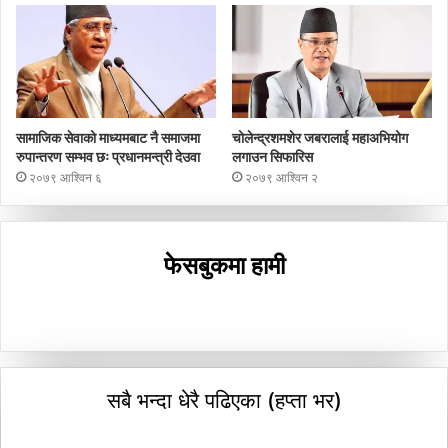
सामाजिक सेवाको माध्यमबाट नै समाजमा
चोलेन्द्रशमशेर जबरालाई महाअभियोग
रुपान्तरण सम्भव छः प्रधानमन्त्री देउवा
लगाउन सिफारिस
२०७९ आश्विन ६
२०७९ आश्विन २
फेसबुकमा हामी
सबै भन्दा धेरै पढिएका (हप्ता भर)