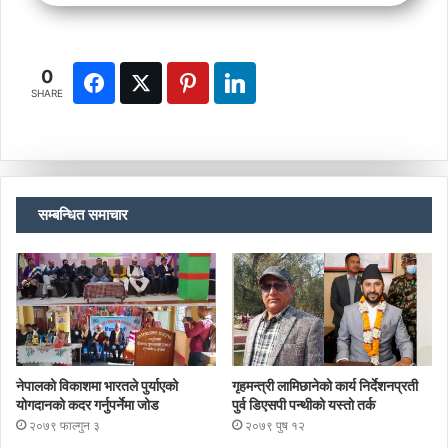
0
SHARE
सम्बन्धित समाचार
नेपालको विकाशमा भारतले पुर्याएको
गृहमन्त्री लामिछानेको कार्य निर्देशनप्रती
योगदानको कदर गर्नुपर्नेमा जोड
पुर्व डिएसपी पन्थीको यस्तो तर्क
२०७९ फाल्गुन ३
२०७९ पुष १२