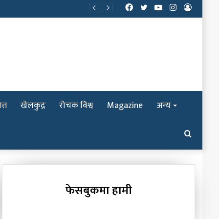
Facebook
Twitter
YouTube
Instagram
Log
In
त्त
खेलकुद़़
रोचक विश्व
Magazine
अन्य
Search
for
फेसबुकमा हामी