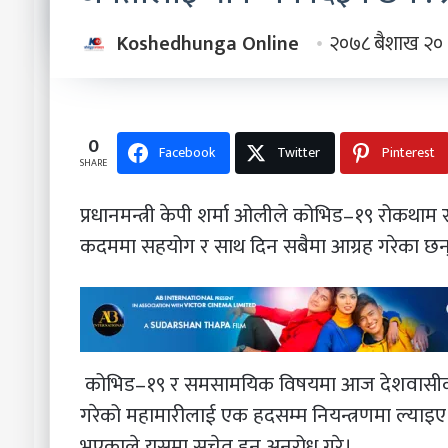
Koshedhunga Online
२०७८ बैशाख २०
0
Facebook
Twitter
Pinterest
SHARE
प्रधानमन्त्री केपी शर्मा ओलीले कोभिड–१९ रोकथाम
कदममा सहयोग र साथ दिन सबैमा आग्रह गरेका छन
कोभिड–१९ र समसामयिक विषयमा आज देशवासीका नाममा
गरेको महामारीलाई एक हदसम्म नियन्त्रणमा ल्याइए 
भएकाले यसमा सचेत हुन अनुरोध गरे।