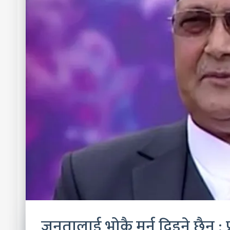
जनतालाई भोकै मर्न दिइने छैन : प