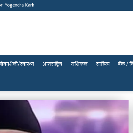
or: Yogendra Kark
जीवनशैली/स्वास्थ्य
अन्तराष्ट्रिय
राशिफल
साहित्य
बैँक / वि