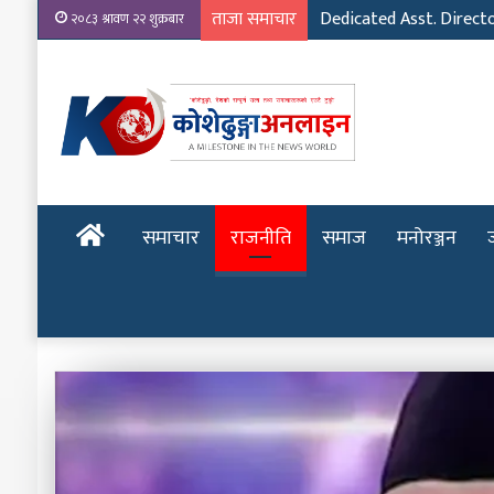
ताजा समाचार
Dedicated Asst. Direct
२०८३ श्रावण २२ शुक्रबार
होमपेज
समाचार
राजनीति
समाज
मनोरञ्जन